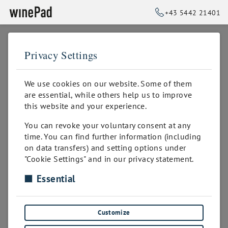
+43 5442 21401
Privacy Settings
➥
BACK TO HOME
Privacy policy
We use cookies on our website. Some of them
are essential, while others help us to improve
this website and your experience.
DATENSCHUTZERKLÄRUNG
You can revoke your voluntary consent at any
Wir bedanken uns für das Vertrauen, dass Sie uns
time. You can find further information (including
entgegenbringen, und sind uns der Verantwortung,
on data transfers) and setting options under
Ihre Daten bestmöglich zu schützen, bewusst. Wir
"Cookie Settings" and in our privacy statement.
möchten Sie daher darüber informieren, welche
Essential
Daten von uns erfasst werden, wenn Sie unsere
Produkte und Dienstleistungen in Anspruch nehmen.
Wir verarbeiten Ihre personenbezogenen Daten
ausschliesslich im Rahmen der Bestimmungen der
Customize
Datenschutzgrundverordnung (DSGVO) sowie des