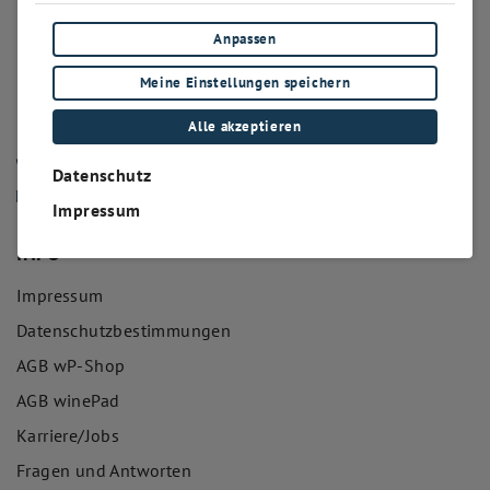
Anpassen
KONTAKT
Meine Einstellungen speichern
Hauptplatz 6
6511
,
Zams
Alle akzeptieren
Austria
+43 5442 21401
Datenschutz
info@winepad.at
Impressum
INFO
Impressum
Datenschutzbestimmungen
AGB wP-Shop
AGB winePad
Karriere/Jobs
Fragen und Antworten