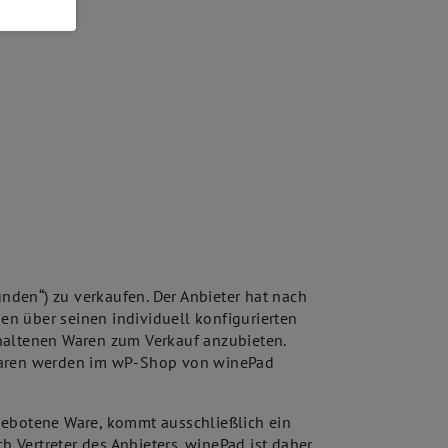
den“) zu verkaufen. Der Anbieter hat nach
n über seinen individuell konfigurierten
thaltenen Waren zum Verkauf anzubieten.
 Waren werden im wP-Shop von winePad
gebotene Ware, kommt ausschließlich ein
 Vertreter des Anbieters. winePad ist daher