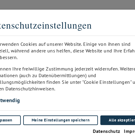
DER DIGITALE SOMMELIER
enschutzeinstellungen
GEDRUCKT
ANFRAGE
WINEPAD KUNDEN-ADMIN
I
erwenden Cookies auf unserer Website. Einige von ihnen sind
ziell, während andere uns helfen, diese Website und Ihre Erfa
bessern.
nnen Ihre freiwillige Zustimmung jederzeit widerrufen. Weiter
mationen (auch zu Datenübermittlungen) und
ellungsmöglichkeiten finden Sie unter "Cookie Einstellungen" 
en Datenschutzhinweisen.
twendig
die Nutzung der Web-Plattform „wP-Shop“ der winePad GmbH
ungen (AGB) – in ihrer im Zeitpunkt des Vertragsabschlusses 
passen
Meine Einstellungen speichern
Alle akzeptie
den: „winePad“) betriebenen Webplattform „wP-Shop“ (im Fol
Datenschutz
Impr
Allfällige abweichende AGB des Anbieters werden von winePad n