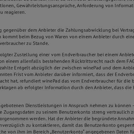
mationen, Gewährleistungsansprüche, Anforderung von Informat
u reagieren.
ng gegenüber dem Anbieter die Zahlungsabwicklung bei Vertr
n kommt beim Bezug von Waren von einem Anbieter durch eine
verbraucher zu Stande.
olgter Zustellung einer vom Endverbraucher bei einem Anbiet
von einem allenfalls bestehenden Rücktrittsrecht nach dem FA
zahlte Entgelt abzüglich der zwischen winePad und dem Anbiet
nnten Frist vom Anbieter darüber informiert, dass der Endver
ht hat, refundiert winePad das vom Endverbraucher für die b
tagen ab erfolgter Information durch den Anbieter, dass die b
ngebotenen Dienstleistungen in Anspruch nehmen zu können – s
 die Zugangsdaten zu seinem Benutzerkonto streng vertraulich z
 vorgenommen werden. Hat der Anbieter die begründete Annah
verzüglich zu kontaktieren, damit das Benutzerkonto gesperrt
he von ihm im Bereich „Benutzerkonto“ angegebenen Daten für