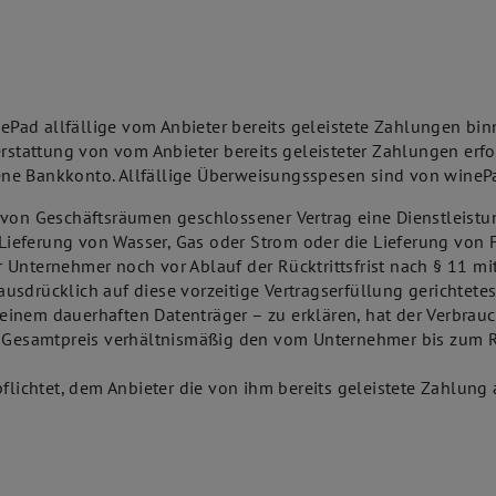
inePad allfällige vom Anbieter bereits geleistete Zahlungen b
kerstattung von vom Anbieter bereits geleisteter Zahlungen er
ne Bankkonto. Allfällige Überweisungsspesen sind von winePa
 von Geschäftsräumen geschlossener Vertrag eine Dienstleistu
Lieferung von Wasser, Gas oder Strom oder die Lieferung vo
 Unternehmer noch vor Ablauf der Rücktrittsfrist nach § 11 mi
usdrücklich auf diese vorzeitige Vertragserfüllung gerichtete
einem dauerhaften Datenträger – zu erklären, hat der Verbrau
n Gesamtpreis verhältnismäßig den vom Unternehmer bis zum Rü
pflichtet, dem Anbieter die von ihm bereits geleistete Zahlung