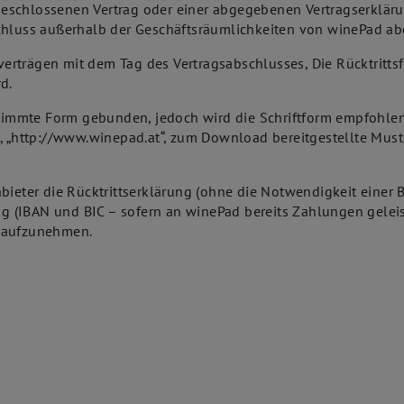
geschlossenen Vertrag oder einer abgegebenen Vertragserklä
schluss außerhalb der Geschäftsräumlichkeiten von winePad a
sverträgen mit dem Tag des Vertragsabschlusses, Die Rücktrittsf
d.
estimmte Form gebunden, jedoch wird die Schriftform empfohlen
e, „http://www.winepad.at“, zum Download bereitgestellte Mu
bieter die Rücktrittserklärung (ohne die Notwendigkeit einer 
 (IBAN und BIC – sofern an winePad bereits Zahlungen gelei
t aufzunehmen.