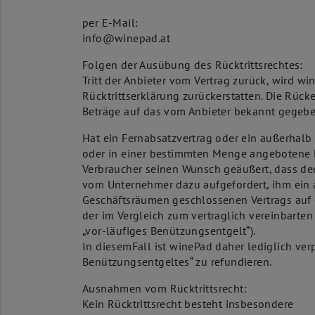
per E-Mail:
info@winepad.at
Folgen der Ausübung des Rücktrittsrechtes:
Tritt der Anbieter vom Vertrag zurück, wird w
Rücktrittserklärung zurückerstatten. Die Rüc
Beträge auf das vom Anbieter bekannt gegebe
Hat ein Fernabsatzvertrag oder ein außerhalb
oder in einer bestimmten Menge angebotene 
Verbraucher seinen Wunsch geäußert, dass der
vom Unternehmer dazu aufgefordert, ihm ein a
Geschäftsräumen geschlossenen Vertrags auf 
der im Vergleich zum vertraglich vereinbarte
„vor-läufiges Benützungsentgelt“).
In diesemFall ist winePad daher lediglich ver
Benützungsentgeltes“ zu refundieren.
Ausnahmen vom Rücktrittsrecht:
Kein Rücktrittsrecht besteht insbesondere