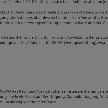
 des § 1 Abs 1 Z 2 KSchG ist, es sich beim Anbieter also um 
lichen Verlangens des Anbieters, dass winePad bereits vor Abl
igung des Anbieters über dessen Kenntnis vom Verlust des Rück
rittsfrist mit der Vertragserfüllung begonnen hatte und der Ve
 Daten, die für die Durchführung und Abwicklung der Leistung
dlage des Art. 6 Abs 1 lit b) DSGVO (Vertragserfüllung). Veran
er DSGVO das Recht auf Auskunft über seine gespeicherten per
ng sowie ein Recht auf Berichtigung, Datenübertragung, Wid
. unzulässig verarbeiteter Daten.