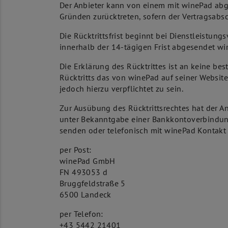
Der Anbieter kann von einem mit winePad ab
Gründen zurücktreten, sofern der Vertragsab
Die Rücktrittsfrist beginnt bei Dienstleistung
innerhalb der 14-tägigen Frist abgesendet wir
Die Erklärung des Rücktrittes ist an keine b
Rücktritts das von winePad auf seiner Websit
jedoch hierzu verpflichtet zu sein.
Zur Ausübung des Rücktrittsrechtes hat der An
unter Bekanntgabe einer Bankkontoverbindung
senden oder telefonisch mit winePad Kontak
per Post:
winePad GmbH
FN 493053 d
Bruggfeldstraße 5
6500 Landeck
per Telefon:
+43 5442 21401