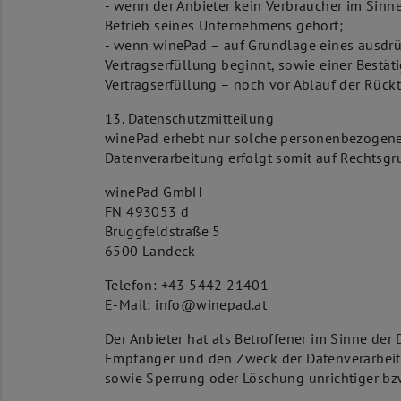
- wenn der Anbieter kein Verbraucher im Sinne
Betrieb seines Unternehmens gehört;
- wenn winePad – auf Grundlage eines ausdrück
Vertragserfüllung beginnt, sowie einer Bestät
Vertragserfüllung – noch vor Ablauf der Rückt
13. Datenschutzmitteilung
winePad erhebt nur solche personenbezogenen
Datenverarbeitung erfolgt somit auf Rechtsgrun
winePad GmbH
FN 493053 d
Bruggfeldstraße 5
6500 Landeck
Telefon: +43 5442 21401
E-Mail: info@winepad.at
Der Anbieter hat als Betroffener im Sinne d
Empfänger und den Zweck der Datenverarbeitu
sowie Sperrung oder Löschung unrichtiger bzw