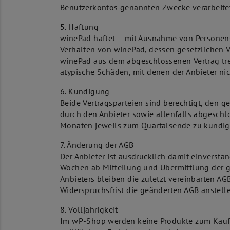
Benutzerkontos genannten Zwecke verarbeite
5. Haftung
winePad haftet – mit Ausnahme von Personensc
Verhalten von winePad, dessen gesetzlichen 
winePad aus dem abgeschlossenen Vertrag tref
atypische Schäden, mit denen der Anbieter ni
6. Kündigung
Beide Vertragsparteien sind berechtigt, den
durch den Anbieter sowie allenfalls abgeschlo
Monaten jeweils zum Quartalsende zu kündig
7. Änderung der AGB
Der Anbieter ist ausdrücklich damit einversta
Wochen ab Mitteilung und Übermittlung der ge
Anbieters bleiben die zuletzt vereinbarten AG
Widerspruchsfrist die geänderten AGB anstell
8. Volljährigkeit
Im wP-Shop werden keine Produkte zum Kauf 