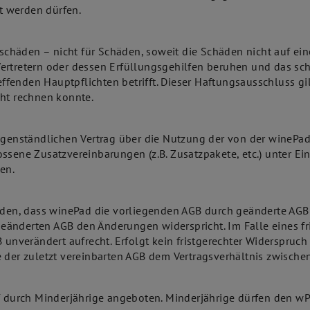
t werden dürfen.
häden – nicht für Schäden, soweit die Schäden nicht auf ein
Vertretern oder dessen Erfüllungsgehilfen beruhen und das sc
fenden Hauptpflichten betrifft. Dieser Haftungsausschluss gil
cht rechnen konnte.
 gegenständlichen Vertrag über die Nutzung der von der wine
ssene Zusatzvereinbarungen (z.B. Zusatzpakete, etc.) unter Ei
en.
nden, dass winePad die vorliegenden AGB durch geänderte AGB e
änderten AGB den Änderungen widerspricht. Im Falle eines fr
B unverändert aufrecht. Erfolgt kein fristgerechter Widerspru
e der zuletzt vereinbarten AGB dem Vertragsverhältnis zwisch
durch Minderjährige angeboten. Minderjährige dürfen den wP