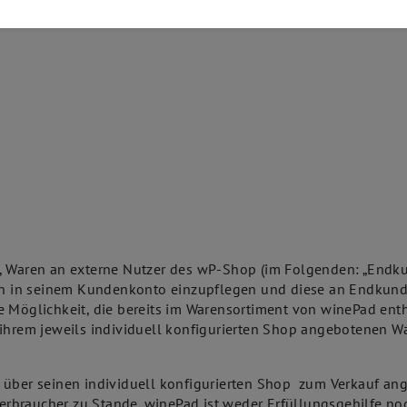
maßen.
, Waren an externe Nutzer des wP-Shop (im Folgenden: „Endkun
ren in seinem Kundenkonto einzupflegen und diese an Endkunde
e Möglichkeit, die bereits im Warensortiment von winePad en
n ihrem jeweils individuell konfigurierten Shop angebotenen
r über seinen individuell konfigurierten Shop zum Verkauf an
braucher zu Stande. winePad ist weder Erfüllungsgehilfe noch