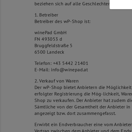
beziehen sich auf alle Geschlechter gleicher
1. Betreiber
Betreiber des wP-Shop ist:
winePad GmbH
FN 493053 d
Bruggfeldstraße 5
6500 Landeck
Telefon: +43 5442 21401
E-Mail: info@winepad.at
2. Verkauf von Waren
Der wP-Shop bietet Anbietern die Möglichkeit
erfolgter Registrierung die Mög-lichkeit, Wa
Shop zu verkaufen. Der Anbieter hat zudem di
Sämtliche von der Gesamtheit der Anbieter i
angezeigt bzw. dort zusammengefasst.
Erwirbt ein Endverbraucher eine vom Anbiete
Vertrag zwischen dem Anbieter und dem Endver