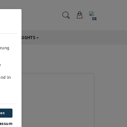
DE
NFOS & INSIGHTS
hrung
e
und in
ren
essum