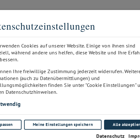
DER DIGITALE SOMMELIER
enschutzeinstellungen
GEDRUCKT
ANFRAGE
WINEPAD KUNDEN-ADMIN
I
erwenden Cookies auf unserer Website. Einige von ihnen sind
ziell, während andere uns helfen, diese Website und Ihre Erfa
bessern.
nnen Ihre freiwillige Zustimmung jederzeit widerrufen. Weiter
mationen (auch zu Datenübermittlungen) und
ellungsmöglichkeiten finden Sie unter "Cookie Einstellungen" 
en Datenschutzhinweisen.
twendig
passen
Meine Einstellungen speichern
Alle akzeptie
Datenschutz
Impr