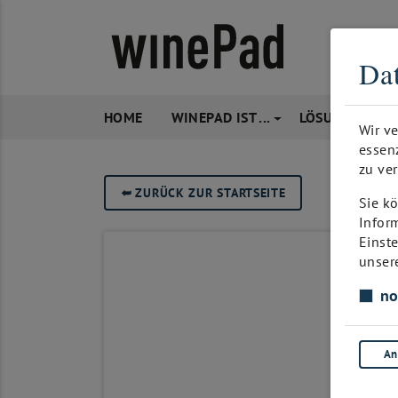
Dat
HOME
WINEPAD IST ...
LÖSUNGEN
Wir v
essen
zu ver
➥
ZURÜCK ZUR STARTSEITE
Sie kö
Infor
Einst
unser
no
An