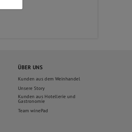
ÜBER UNS
Kunden aus dem Weinhandel
Unsere Story
Kunden aus Hotellerie und
Gastronomie
Team winePad