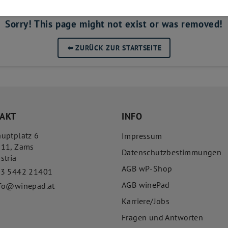
Sorry! This page might not exist or was removed!
➥
ZURÜCK ZUR STARTSEITE
AKT
INFO
uptplatz 6
Impressum
511
,
Zams
Datenschutzbestimmungen
stria
AGB wP-Shop
43 5442 21401
AGB winePad
fo@winepad.at
Karriere/Jobs
Fragen und Antworten