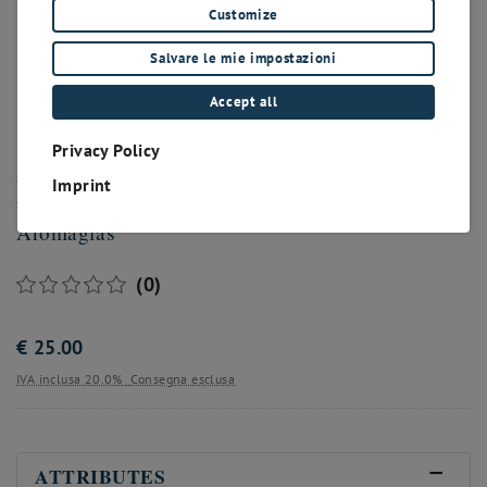
Customize
Salvare le mie impostazioni
Accept all
Privacy Policy
Merlot
Imprint
Aromaglas
(0)
€
25.00
IVA inclusa 20.0%
Consegna esclusa
ATTRIBUTES