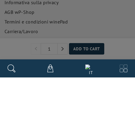
Informativa sulla privacy
AGB wP-Shop
Termini e condizioni winePad
Carriera/Lavoro
Frequently asked Questions
ADD TO CART
ABOUT US
Clienti del commercio del vino
IT
la nostra storia
Clienti del settore alberghiero e della ristorazione
Team winePad
Our payment methods