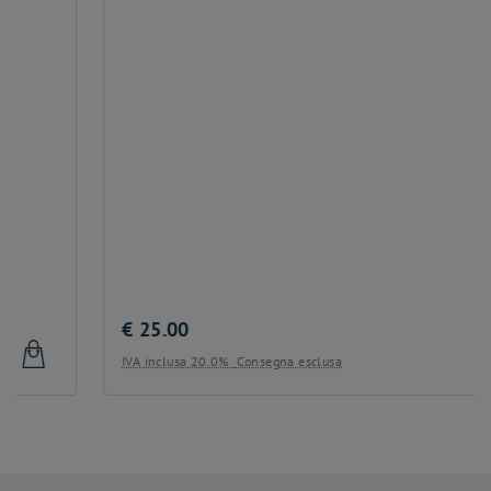
Blaufränkisch
Bouquet glasses
Rosso
€
25.00
IVA inclusa 20.0%
Consegna esclusa